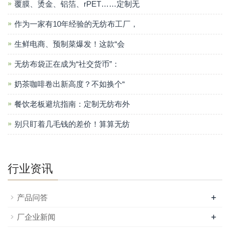
覆膜、烫金、铝箔、rPET……定制无
作为一家有10年经验的无纺布工厂，
生鲜电商、预制菜爆发！这款“会
无纺布袋正在成为“社交货币”：
奶茶咖啡卷出新高度？不如换个“
餐饮老板避坑指南：定制无纺布外
别只盯着几毛钱的差价！算算无纺
行业资讯
+
产品问答
+
厂企业新闻