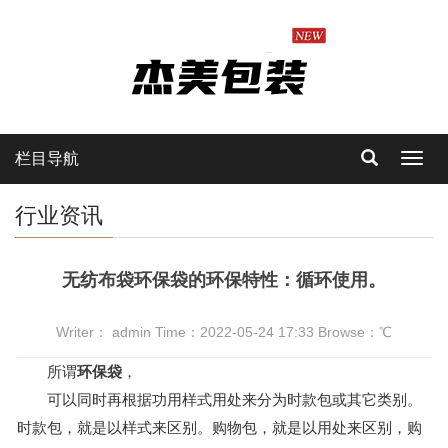
栏目导航
Toggl
navig
行业资讯
无纺布袋环保袋的环保特性：循环使用。
Writer： admin Time：2022-05-24 17:33 Browse：
℃
所谓
环保袋
，
可以同时再根据功用样式用处来分为时款包或其它类别。
时款包，就是以样式来区别。购物包，就是以用处来区别，购