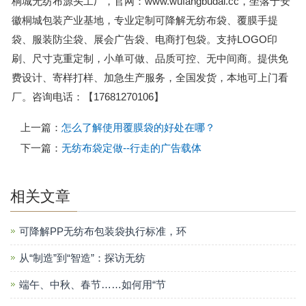
桐城无纺布源头工厂，官网：www.wufangbudai.cc，坐落于安
徽桐城包装产业基地，专业定制可降解无纺布袋、覆膜手提
袋、服装防尘袋、展会广告袋、电商打包袋。支持LOGO印
刷、尺寸克重定制，小单可做、品质可控、无中间商。提供免
费设计、寄样打样、加急生产服务，全国发货，本地可上门看
厂。咨询电话：【17681270106】
上一篇：
怎么了解使用覆膜袋的好处在哪？
下一篇：
无纺布袋定做--行走的广告载体
相关文章
可降解PP无纺布包装袋执行标准，环
从“制造”到“智造”：探访无纺
端午、中秋、春节……如何用“节