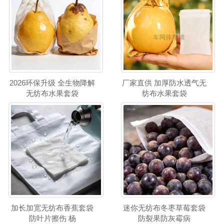
2026环保升级 全生物降解
厂家直供 加厚防水透气无
无纺布水果套袋
纺布水果套袋
加长加宽无纺布香蕉套袋
迷你无纺布冬枣草莓套袋
防叶片擦伤 杨
防裂果防灰霉病