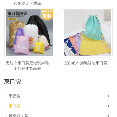
布袋幼儿卡通涂
无纺布束口袋定做玩具鞋
空白帆布抽绳背包束口袋
子包包化妆品服
束口袋
+
手提袋
+
束口袋
+
折叠钱夹袋