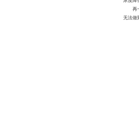
浓度降
再一个
无法做