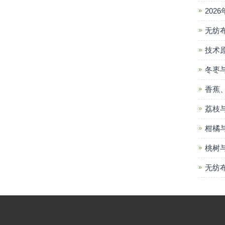
202
无纺
技术
冬枣
香蕉
荔枝
柑橘
桃树
无纺