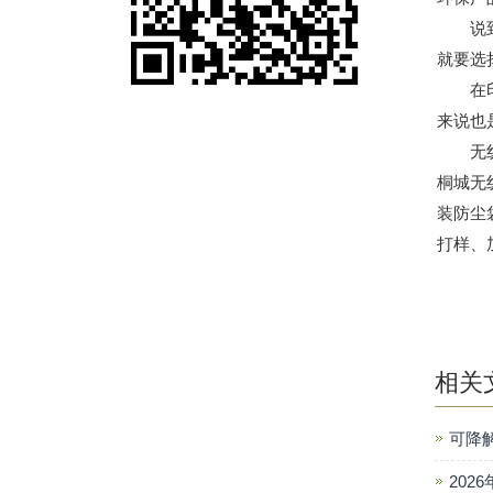
说到无
就要选
在印刷
来说也
无纺布
桐城无
装防尘
打样、
相关
可降
202