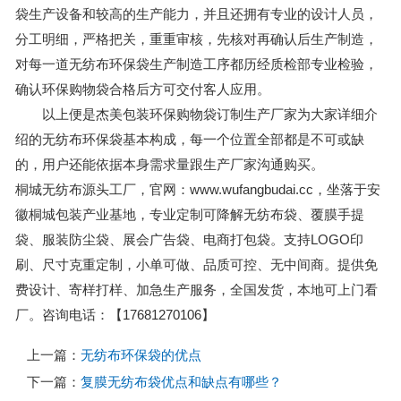
袋生产设备和较高的生产能力，并且还拥有专业的设计人员，
分工明细，严格把关，重重审核，先核对再确认后生产制造，
对每一道无纺布环保袋生产制造工序都历经质检部专业检验，
确认环保购物袋合格后方可交付客人应用。
以上便是杰美包装环保购物袋订制生产厂家为大家详细介
绍的无纺布环保袋基本构成，每一个位置全部都是不可或缺
的，用户还能依据本身需求量跟生产厂家沟通购买。
桐城无纺布源头工厂，官网：www.wufangbudai.cc，坐落于安
徽桐城包装产业基地，专业定制可降解无纺布袋、覆膜手提
袋、服装防尘袋、展会广告袋、电商打包袋。支持LOGO印
刷、尺寸克重定制，小单可做、品质可控、无中间商。提供免
费设计、寄样打样、加急生产服务，全国发货，本地可上门看
厂。咨询电话：【17681270106】
上一篇：
无纺布环保袋的优点
下一篇：
复膜无纺布袋优点和缺点有哪些？