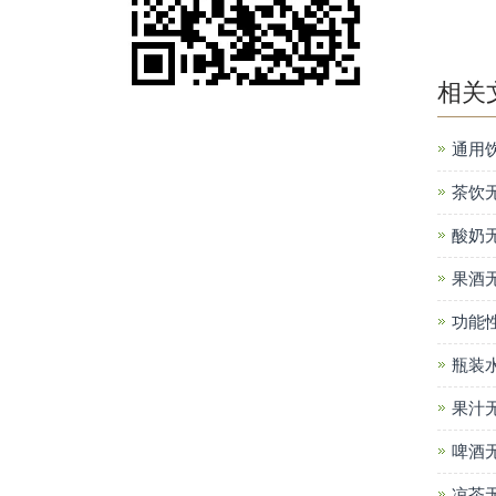
相关
通用
茶饮
酸奶
果酒
功能
瓶装
果汁
啤酒
凉茶