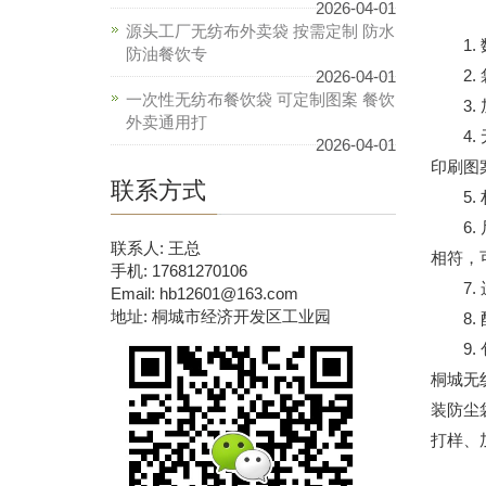
2026-04-01
源头工厂无纺布外卖袋 按需定制 防水
1. 
防油餐饮专
2. 
2026-04-01
一次性无纺布餐饮袋 可定制图案 餐饮
3. 
外卖通用打
4. 
2026-04-01
印刷图
联系方式
5. 
6. 
联系人: 王总
相符，
手机: 17681270106
7. 
Email: hb12601@163.com
地址: 桐城市经济开发区工业园
8. 
9. 
桐城无
装防尘
打样、