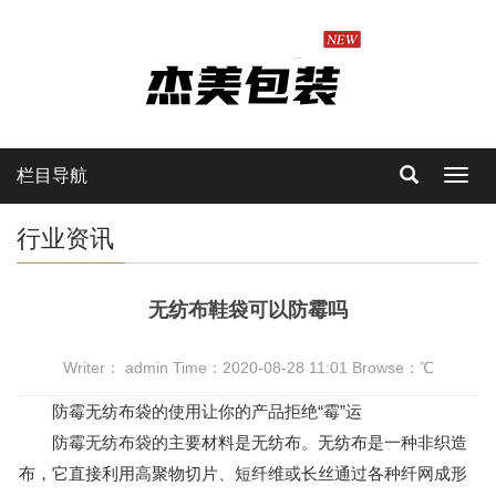
栏目导航
Toggl
navig
行业资讯
无纺布鞋袋可以防霉吗
Writer： admin Time：2020-08-28 11:01 Browse：
℃
防霉无纺布袋的使用让你的产品拒绝“霉”运
防霉
无纺布袋
的主要材料是无纺布。无纺布是一种非织造
布，它直接利用高聚物切片、短纤维或长丝通过各种纤网成形