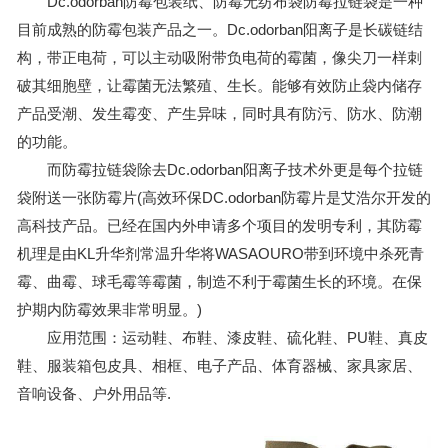
Dc.odorban防霉包装纸、防霉无纺布袋防霉拉链袋是一种
目前成熟的防霉包装产品之一。Dc.odorban阳离子是长碳链结
构，带正电荷，可以主动吸附带负电荷的霉菌，像尖刀一样刺
破其细胞壁，让霉菌无法繁殖、生长。能够有效防止袋内储存
产品受潮、发生霉变、产生异味，同时具有防污、防水、防潮
的功能。
而防霉拉链袋除去Dc.odorban阳离子技术外更是每个拉链
袋附送一张防霉片(高效环保DC.odorban防霉片是艾浩尔开发的
高科技产品。已经在国内外申请多个项目的发明专利，其防霉
机理是由KL升华剂常温升华将WASAOURO带到环境中杀死青
霉、曲霉、球毛霉等霉菌，制造不利于霉菌生长的环境。在保
护期内防霉效果非常明显。)
应用范围：运动鞋、布鞋、漆皮鞋、硫化鞋、PU鞋、真皮
鞋、服装箱包皮具、相框、电子产品、体育器械、家具家居、
音响设备、户外用品等.