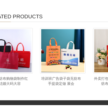
ATED PRODUCTS
纺布购物袋制作红
培训班广告袋子袋无纺布
外卖打
结婚大码大容
手提袋定做 展会
纺