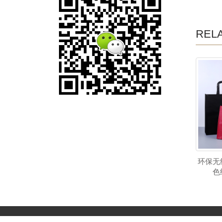
REL
环保无
色