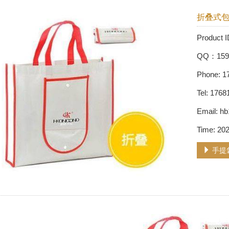
折叠式
Produc
QQ：159
Phone: 1
Tel: 176
Email: 
Time: 20
手提