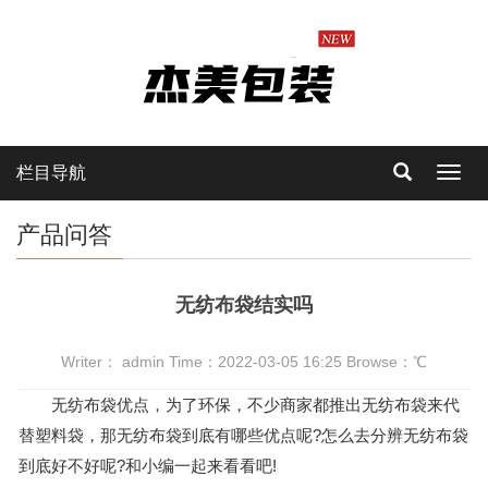
栏目导航
Toggl
navig
产品问答
无纺布袋结实吗
Writer： admin Time：2022-03-05 16:25 Browse：
℃
无纺布袋优点，为了环保，不少商家都推出无纺布袋来代
替塑料袋，那无纺布袋到底有哪些优点呢?怎么去分辨无纺布袋
到底好不好呢?和小编一起来看看吧!