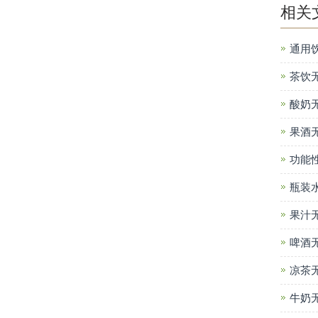
相关
通用
茶饮
酸奶
果酒
功能
瓶装
果汁
啤酒
凉茶
牛奶