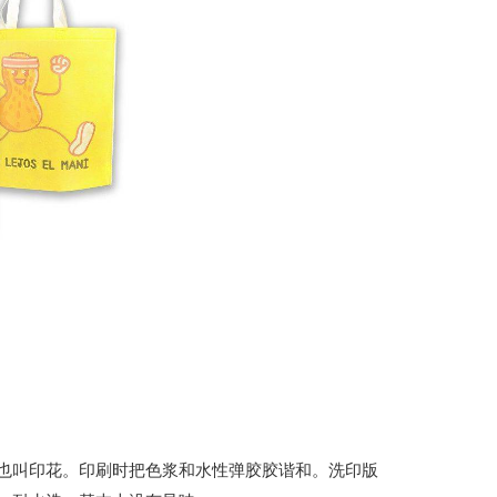
叫印花。印刷时把色浆和水性弹胶胶谐和。洗印版