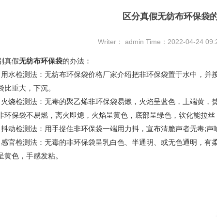
区分真假无纺布环保袋
Writer： admin Time：2022-04-24 09
真假
无纺布环保袋
的办法：
水检测法：无纺布环保袋价格厂家介绍把非环保袋置于水中，并按
袋比重大，下沉。
烧检测法：无毒的聚乙烯非环保袋易燃，火焰呈蓝色，上端黄，焚
非环保袋不易燃，离火即熄，火焰呈黄色，底部呈绿色，软化能拉丝
动检测法：用手捉住非环保袋一端用力抖，宣布清脆声者无毒;声
官检测法：无毒的非环保袋呈乳白色、半通明、或无色通明，有柔
呈黄色，手感发粘。