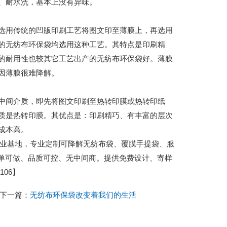
、耐水洗，基本上没有异味。
用传统的凹版印刷工艺将图文印至薄膜上，再选用
的无纺布环保袋均选用这种工艺。其特点是印刷精
的耐用性也较其它工艺出产的无纺布环保袋好。薄膜
因薄膜很难降解。
间介质，即先将图文印刷至热转印膜或热转印纸
质是热转印膜。其优点是：印刷精巧、有丰富的层次
成本高。
城包装产业基地，专业定制可降解无纺布袋、覆膜手提袋、服
小单可做、品质可控、无中间商。提供免费设计、寄样
06】
下一篇：
无纺布环保袋改变着我们的生活