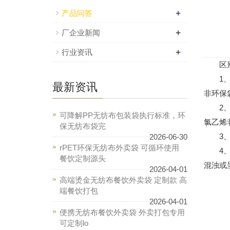
+
产品问答
+
厂企业新闻
+
行业资讯
区别
1、用
最新资讯
非环保
2、火
可降解PP无纺布包装袋执行标准，环
氯乙烯
保无纺布袋完
3、抖
2026-06-30
rPET环保无纺布外卖袋 可循环使用
4、感
餐饮定制源头
混浊或
2026-04-01
高端烫金无纺布餐饮外卖袋 定制款 高
端餐饮打包
2026-04-01
便携无纺布餐饮外卖袋 外卖打包专用
可定制lo