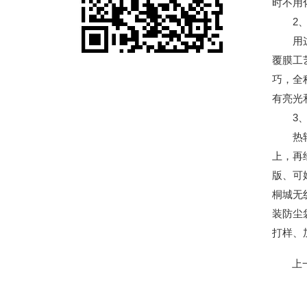
时不用
2、
用这种
覆膜工
巧，全
有亮光
3、
热转印
上，再
版、可
桐城无
装防尘
打样、
上