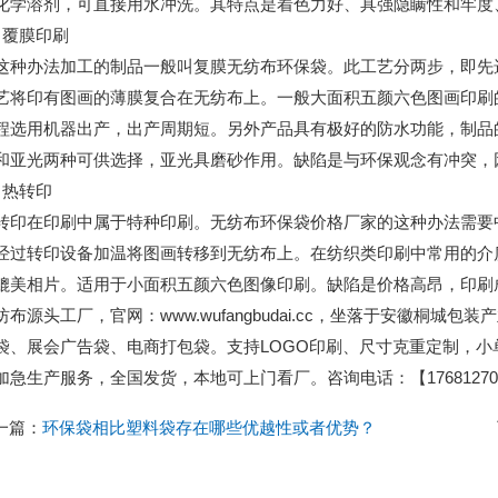
化学溶剂，可直接用水冲洗。其特点是着色力好、具强隐瞒性和牢度
覆膜印刷
办法加工的制品一般叫复膜无纺布环保袋。此工艺分两步，即先选
艺将印有图画的薄膜复合在无纺布上。一般大面积五颜六色图画印刷
程选用机器出产，出产周期短。另外产品具有极好的防水功能，制品
和亚光两种可供选择，亚光具磨砂作用。缺陷是与环保观念有冲突，
热转印
在印刷中属于特种印刷。无纺布环保袋价格厂家的这种办法需要中
经过转印设备加温将图画转移到无纺布上。在纺织类印刷中常用的介
媲美相片。适用于小面积五颜六色图像印刷。缺陷是价格高昂，印刷
纺布源头工厂，官网：www.wufangbudai.cc，坐落于安徽桐
袋、展会广告袋、电商打包袋。支持LOGO印刷、尺寸克重定制，
加急生产服务，全国发货，本地可上门看厂。咨询电话：【176812701
一篇：
环保袋相比塑料袋存在哪些优越性或者优势？