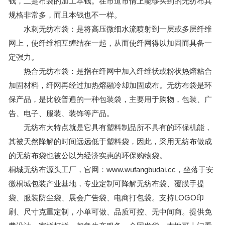
钱，二是布袋的加工本钱。在市道市情上能够买到的无纺布其
规格非常多，而且本钱也不一样。
水刺无纺布袋：是将高压微细水流喷射到一层或多层纤维
网上，使纤维相互缠结在一起，从而使纤网得以加固而具备一
定强力。
热合无纺布袋：是指在纤网中加入纤维状或粉状热熔粘合
加固材料，纤网再经过加热熔融冷却加固成布。无纺布袋是环
保产品，是比较普遍的一种包装袋，主要用于购物，包装、广
告、电子、服装、装饰等产品。
无纺布大特点就是它具有塑料制品所不具有的环保机能，
其被天然降解的时间远远低于塑料袋，因此，采用无纺布做成
的无纺布袋也被公以为经济实惠的环保购物袋。
桐城无纺布源头工厂，官网：www.wufangbudai.cc，坐落于安
徽桐城包装产业基地，专业定制可降解无纺布袋、覆膜手提
袋、服装防尘袋、展会广告袋、电商打包袋。支持LOGO印
刷、尺寸克重定制，小单可做、品质可控、无中间商。提供免