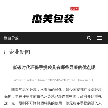
栏目导航
Toggl
navig
厂企业新闻
低碳时代环保手提袋具有哪些显著的优点呢
Writer： admin Time：2022-05-20 21:41 Browse：
℃
随着气温的升高，水资源的恶化，如今国家都在提倡环境
保护，早在许多年前白色污染就已经席卷中国，政府开始重视
这一点，限制不可降解塑料袋的使用，使无纺布手提袋进入人