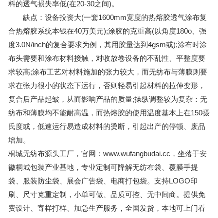
料的透气损失率低(在20-30之间)。
缺点：设备投资大(一套1600mm宽度的热熔胶透气涂布复
合热熔胶系统本钱在40万美元);涂胶的克重高(以角度180о、强
度3.0N/inch的复合要求为例，其用胶量达到4gsm或);涂布时涂
布头需要和涂布材料接触，对收放卷设备的不乱性、平整度要
求较高;涂布工艺对材料施加的张力较大，而无纺布与薄膜则要
求在张力很小的状态下运行，否则轻易引起材料的拉伸变形，
复合后产品起皱，从而影响产品的质量;操纵调整较为复杂：无
纺布和薄膜均不能耐高温，而热熔胶的使用温度基本上在150摄
氏度或，低速运行易造成材料的烫断，引起出产的停顿、废品
增加。
桐城无纺布源头工厂，官网：www.wufangbudai.cc，坐落于安
徽桐城包装产业基地，专业定制可降解无纺布袋、覆膜手提
袋、服装防尘袋、展会广告袋、电商打包袋。支持LOGO印
刷、尺寸克重定制，小单可做、品质可控、无中间商。提供免
费设计、寄样打样、加急生产服务，全国发货，本地可上门看