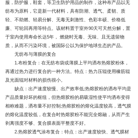
服，防护服，鞋套，等卫生防护用品的制作，这种布产品以无
纺布为原料，它是新一代材料，具有防潮、透气、柔韧、质
轻、不助燃、轻易分解、无毒无刺激性、色彩丰硕、价格低
廉、可轮回再用等特点。该材料置于室外90天可天然分解，置
于室内使用寿命长达5年， 燃烧时无毒、无味、且无遗留物
质，从而不污染环境，被国际公以为保护地球生态的产品。
无纺布与薄膜的复合
1.布粉复合：在无纺布袋或薄膜上平均洒布热熔胶粉体，
再通过热力进行复合的一种方法。特点：热力压辊使用橡筋辊
及光面辊对材料的损伤很小。
缺点：出产速度较慢、出产效率低;热熔胶粉的洒布平均是
产品质量好坏的枢纽，但热熔胶粉的易吸湿性使平均洒布变得
相称难题，洒布量不好控制;热熔胶粉的熔化温度较高，透气膜
的熔化温度较低，在复合时热熔胶粉不能完全熔融，从而产生
剥离强度不够、复合膜表面平整度不好。
2.热熔胶透气涂布复合：特点：出产速度较快、透气膜材