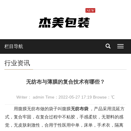
栏目导航
Toggl
navig
行业资讯
无纺布与薄膜的复合技术有哪些？
Writer： admin Time：2022-05-27 17:19 Browse：
℃
用腹膜无纺布做的袋子叫腹膜
无纺布袋
，产品采用流延方
式，复合牢固，在复合过程中不粘胶，手感柔软，无塑料的感
觉，无皮肤刺激性，合用于性医用中单，床单，手术衣，隔离