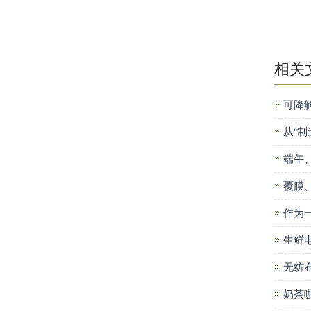
相关
可降
从“制
端午
覆膜
作为
生鲜
无纺
奶茶