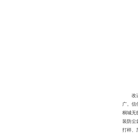
改进环
广。信
桐城无
装防尘
打样、