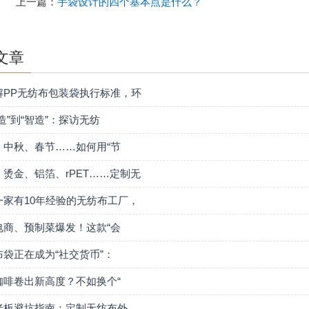
上一篇：
手袋设计的四个基本点是什么？
文章
解PP无纺布包装袋执行标准，环
造”到“智造”：探访无纺
、中秋、春节……如何用“节
、烫金、铝箔、rPET……定制无
一家有10年经验的无纺布工厂，
电商、预制菜爆发！这款“会
布袋正在成为“社交货币”：
咖啡卷出新高度？不如换个“
老板避坑指南：定制无纺布外