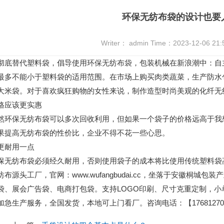
环保无纺布袋的设计也要
Writer： admin Time：2023-12-06 21
底替代塑料袋，倡导使用
环保无纺布袋
，包装机械在新浪潮中：自
最多不能小于塑料袋的适用范围。在市场上购买肉类蔬菜，生产防水
大米袋。对于喜欢疯狂购物的女性来说，制作造型时尚美观的化纤无
应该更实惠
保无纺布袋可以多次回收利用，但如果一个袋子的价格远高于我想
果提高无纺布袋的性价比，企业不得不花一些心思。
耐用一点
纺布袋必须经久耐用，否则使用袋子的成本将比使用传统塑料袋
纺布源头工厂，官网：www.wufangbudai.cc，坐落于安徽桐
袋、展会广告袋、电商打包袋。支持LOGO印刷、尺寸克重定制，
加急生产服务，全国发货，本地可上门看厂。咨询电话：【176812701