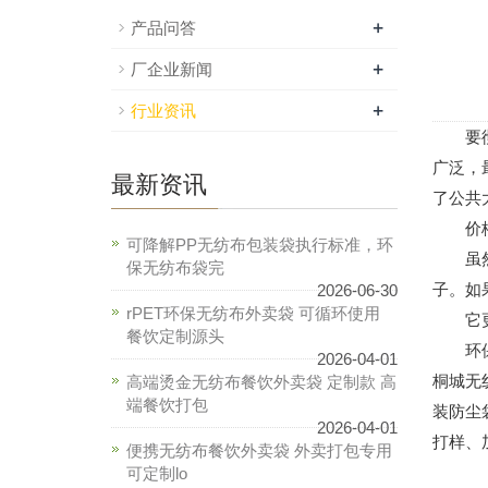
+
产品问答
+
厂企业新闻
+
行业资讯
要彻
广泛，
最新资讯
了公共
价格
可降解PP无纺布包装袋执行标准，环
虽然环
保无纺布袋完
子。如
2026-06-30
rPET环保无纺布外卖袋 可循环使用
它更
餐饮定制源头
环保无
2026-04-01
桐城无
高端烫金无纺布餐饮外卖袋 定制款 高
端餐饮打包
装防尘
2026-04-01
打样、
便携无纺布餐饮外卖袋 外卖打包专用
可定制lo