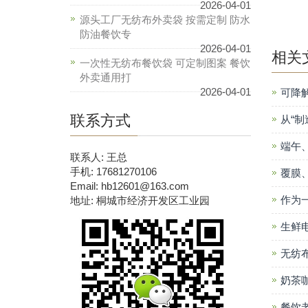
2026-04-01
源头工厂无纺布外卖袋 按需定制 防水
防油餐饮专
2026-04-01
相关
一次性无纺布餐饮袋 可定制图案 餐饮
外卖通用打
2026-04-01
可降
联系方式
从“制
端午
联系人: 王总
手机: 17681270106
覆膜
Email: hb12601@163.com
作为
地址: 桐城市经济开发区工业园
生鲜
无纺
奶茶
餐饮