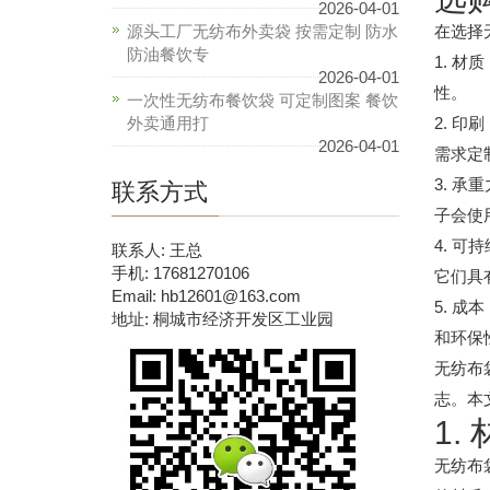
2026-04-01
源头工厂无纺布外卖袋 按需定制 防水
在选择
防油餐饮专
1. 
2026-04-01
性。
一次性无纺布餐饮袋 可定制图案 餐饮
外卖通用打
2. 
2026-04-01
需求定
3. 
联系方式
子会使
4. 
联系人: 王总
手机: 17681270106
它们具
Email: hb12601@163.com
5. 
地址: 桐城市经济开发区工业园
和环保
无纺布
志。本
1.
无纺布