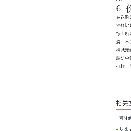
6.
在选购
性价比
综上所
袋，不
桐城无
装防尘
打样、
相关
可降
从“制