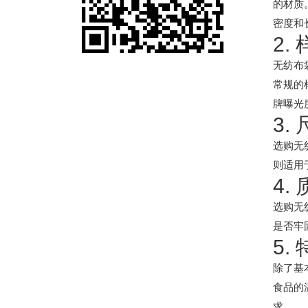
的材质
密度和
2.
无纺布
常规的
牌曝光
3.
选购无
则适用
4.
选购无
是否牢
5.
除了基
食品的
求。