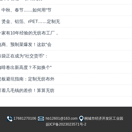
、中秋、春节……如何用“节
、烫金、铝箔、rPET……定制无
一家有10年经验的无纺布工厂，
电商、预制菜爆发！这款“会
布袋正在成为“社交货币”：
咖啡卷出新高度？不如换个“
老板避坑指南：定制无纺布外
盯着几毛钱的差价！算算无纺
17681270106
hb12601@163.com
桐城市经济开发区工业园
皖ICP备2023023571号-2