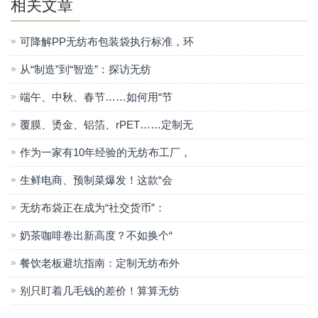
相关文章
可降解PP无纺布包装袋执行标准，环
从“制造”到“智造”：探访无纺
端午、中秋、春节……如何用“节
覆膜、烫金、铝箔、rPET……定制无
作为一家有10年经验的无纺布工厂，
生鲜电商、预制菜爆发！这款“会
无纺布袋正在成为“社交货币”：
奶茶咖啡卷出新高度？不如换个“
餐饮老板避坑指南：定制无纺布外
别只盯着几毛钱的差价！算算无纺