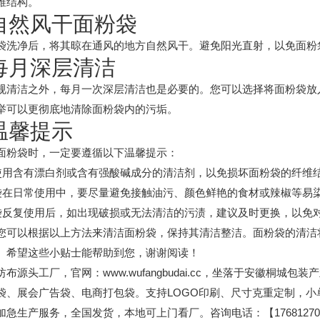
维结构。
 自然风干面粉袋
袋洗净后，将其晾在通风的地方自然风干。避免阳光直射，以免面粉
 每月深层清洁
规清洁之外，每月一次深层清洁也是必要的。您可以选择将面粉袋放
举可以更彻底地清除面粉袋内的污垢。
 温馨提示
面粉袋时，一定要遵循以下温馨提示：
免使用含有漂白剂或含有强酸碱成分的清洁剂，以免损坏面粉袋的纤维
粉袋在日常使用中，要尽量避免接触油污、颜色鲜艳的食材或辣椒等易
粉袋反复使用后，如出现破损或无法清洁的污渍，建议及时更换，以免
您可以根据以上方法来清洁面粉袋，保持其清洁整洁。面粉袋的清洁
。希望这些小贴士能帮助到您，谢谢阅读！
纺布源头工厂，官网：www.wufangbudai.cc，坐落于安徽桐
袋、展会广告袋、电商打包袋。支持LOGO印刷、尺寸克重定制，
加急生产服务，全国发货，本地可上门看厂。咨询电话：【176812701