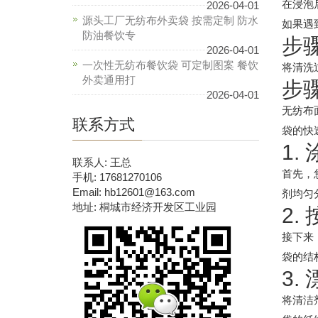
在浸泡
2026-04-01
源头工厂无纺布外卖袋 按需定制 防水
如果遇
防油餐饮专
步
2026-04-01
一次性无纺布餐饮袋 可定制图案 餐饮
将清洗
外卖通用打
步
2026-04-01
无纺布
联系方式
袋的快
1.
联系人: 王总
首先，
手机: 17681270106
Email: hb12601@163.com
剂均匀
地址: 桐城市经济开发区工业园
2.
接下来
袋的结
3.
将清洁