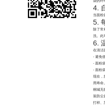
袋的纤
4.
当面粉
5.
除了常
洗。此
6.
在清洁
- 避
- 面
- 面
现在，
用寿命
桐城无
装防尘
打样、