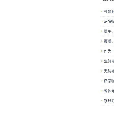
可降
从“制
端午
覆膜
作为
生鲜
无纺
奶茶
餐饮
别只