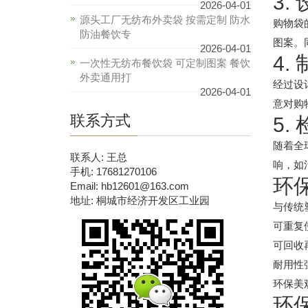
3.
2026-04-01
源头工厂无纺布外卖袋 按需定制 防水
购物袋
防油餐饮专
图案。
2026-04-01
4.
一次性无纺布餐饮袋 可定制图案 餐饮
外卖通用打
经过设
2026-04-01
意对购
联系方式
5.
随着全
联系人: 王总
响，如
手机: 17681270106
环
Email: hb12601@163.com
地址: 桐城市经济开发区工业园
与传统
可重复
可回收
耐用性
环保美
环