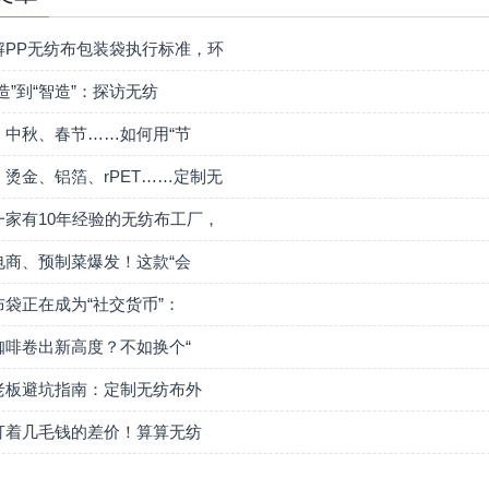
解PP无纺布包装袋执行标准，环
造”到“智造”：探访无纺
、中秋、春节……如何用“节
、烫金、铝箔、rPET……定制无
一家有10年经验的无纺布工厂，
电商、预制菜爆发！这款“会
布袋正在成为“社交货币”：
咖啡卷出新高度？不如换个“
老板避坑指南：定制无纺布外
盯着几毛钱的差价！算算无纺