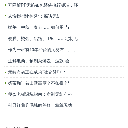
可降解PP无纺布包装袋执行标准，环
从“制造”到“智造”：探访无纺
端午、中秋、春节……如何用“节
覆膜、烫金、铝箔、rPET……定制无
作为一家有10年经验的无纺布工厂，
生鲜电商、预制菜爆发！这款“会
无纺布袋正在成为“社交货币”：
奶茶咖啡卷出新高度？不如换个“
餐饮老板避坑指南：定制无纺布外
别只盯着几毛钱的差价！算算无纺