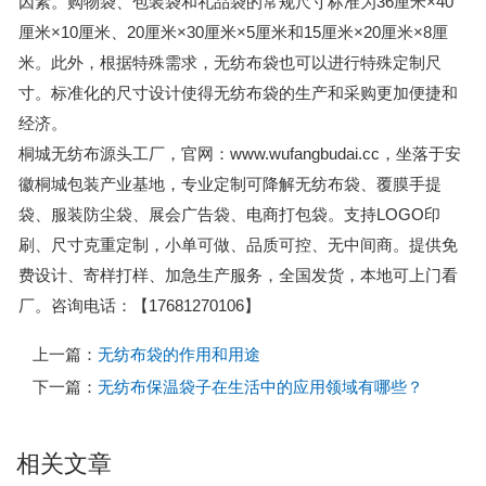
因素。购物袋、包装袋和礼品袋的常规尺寸标准为36厘米×40
厘米×10厘米、20厘米×30厘米×5厘米和15厘米×20厘米×8厘
米。此外，根据特殊需求，无纺布袋也可以进行特殊定制尺
寸。标准化的尺寸设计使得无纺布袋的生产和采购更加便捷和
经济。
桐城无纺布源头工厂，官网：www.wufangbudai.cc，坐落于安
徽桐城包装产业基地，专业定制可降解无纺布袋、覆膜手提
袋、服装防尘袋、展会广告袋、电商打包袋。支持LOGO印
刷、尺寸克重定制，小单可做、品质可控、无中间商。提供免
费设计、寄样打样、加急生产服务，全国发货，本地可上门看
厂。咨询电话：【17681270106】
上一篇：
无纺布袋的作用和用途
下一篇：
无纺布保温袋子在生活中的应用领域有哪些？
相关文章