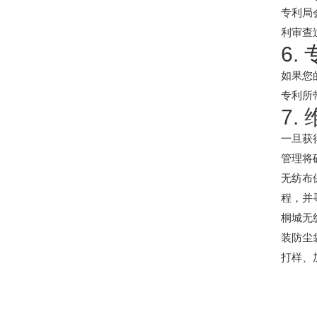
专利局
利审查
6.
如果您
专利所
7.
一旦获
管理将
无纺布
程，并
桐城无
装防尘
打样、