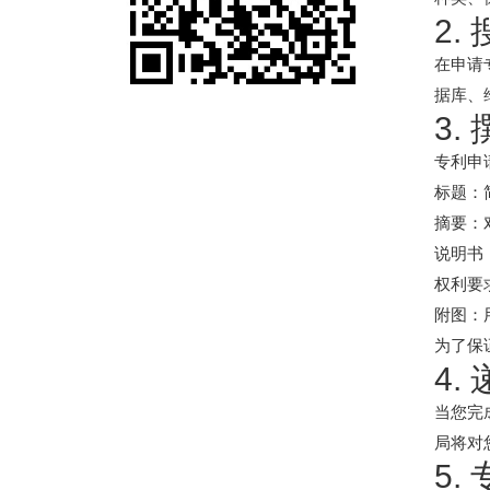
2.
在申请
据库、
3.
专利申
标题：
摘要：
说明书
权利要
附图：
为了保
4.
当您完
局将对
5.