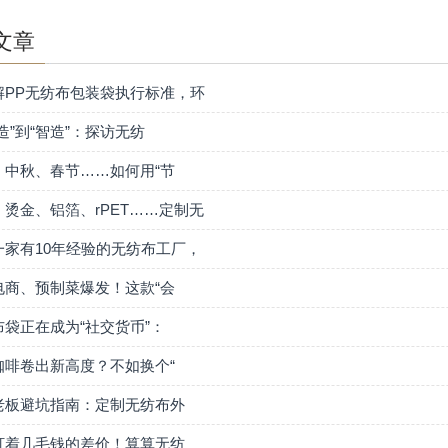
文章
解PP无纺布包装袋执行标准，环
造”到“智造”：探访无纺
、中秋、春节……如何用“节
、烫金、铝箔、rPET……定制无
一家有10年经验的无纺布工厂，
电商、预制菜爆发！这款“会
布袋正在成为“社交货币”：
咖啡卷出新高度？不如换个“
老板避坑指南：定制无纺布外
盯着几毛钱的差价！算算无纺