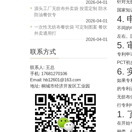
针对无
2026-04-01
源头工厂无纺布外卖袋 按需定制 防水
国家知
防油餐饮专
4.
2026-04-01
一次性无纺布餐饮袋 可定制图案 餐饮
不同的
外卖通用打
左右。
2026-04-01
5.
联系方式
专利申
PCT
联系人: 王总
6.
手机: 17681270106
Email: hb12601@163.com
如果专
地址: 桐城市经济开发区工业园
的专利
无纺布
行专利
1
在开始
种类、