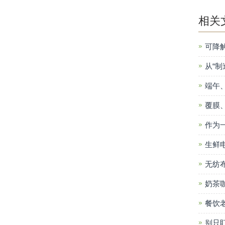
相关
可降
从“制
端午
覆膜
作为
生鲜
无纺
奶茶
餐饮
别只