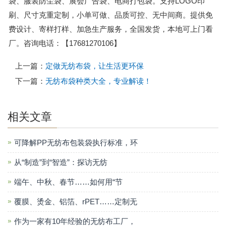
袋、服装防尘袋、展会广告袋、电商打包袋。支持LOGO印
刷、尺寸克重定制，小单可做、品质可控、无中间商。提供免
费设计、寄样打样、加急生产服务，全国发货，本地可上门看
厂。咨询电话：【17681270106】
上一篇：
定做无纺布袋，让生活更环保
下一篇：
无纺布袋种类大全，专业解读！
相关文章
可降解PP无纺布包装袋执行标准，环
从“制造”到“智造”：探访无纺
端午、中秋、春节……如何用“节
覆膜、烫金、铝箔、rPET……定制无
作为一家有10年经验的无纺布工厂，