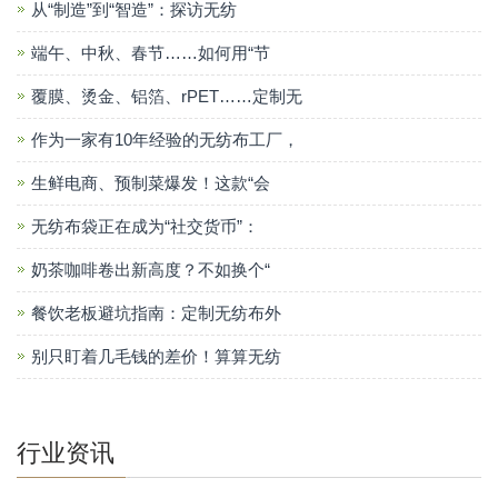
从“制造”到“智造”：探访无纺
端午、中秋、春节……如何用“节
覆膜、烫金、铝箔、rPET……定制无
作为一家有10年经验的无纺布工厂，
生鲜电商、预制菜爆发！这款“会
无纺布袋正在成为“社交货币”：
奶茶咖啡卷出新高度？不如换个“
餐饮老板避坑指南：定制无纺布外
别只盯着几毛钱的差价！算算无纺
行业资讯