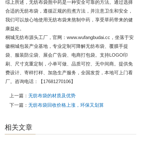
综上所述，无纺布袋熬中药是一种安全可靠的方法。通过选择
合适的无纺布袋，遵循正规的煎煮方法，并注意卫生和安全，
我们可以放心地使用无纺布袋来熬制中药，享受草药带来的健
康益处。
桐城无纺布源头工厂，官网：www.wufangbudai.cc，坐落于安
徽桐城包装产业基地，专业定制可降解无纺布袋、覆膜手提
袋、服装防尘袋、展会广告袋、电商打包袋。支持LOGO印
刷、尺寸克重定制，小单可做、品质可控、无中间商。提供免
费设计、寄样打样、加急生产服务，全国发货，本地可上门看
厂。咨询电话：【17681270106】
上一篇：
无纺布袋的材质及优势
下一篇：
无纺布袋回收价格上涨，环保又划算
相关文章