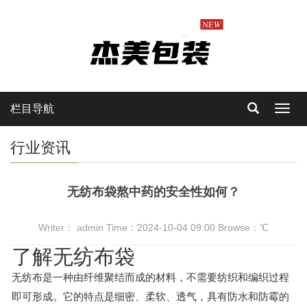
栏目导航
Toggl
navig
行业资讯
无纺布袋熬中药的安全性如何？
Writer： admin Time：2024-10-04 09:00 Browse：
℃
了解无纺布袋
无纺布是一种由纤维聚结而成的材料，不需要纺织和编织过程
即可形成。它的特点是细密、柔软、透气，具有防水和防霉的