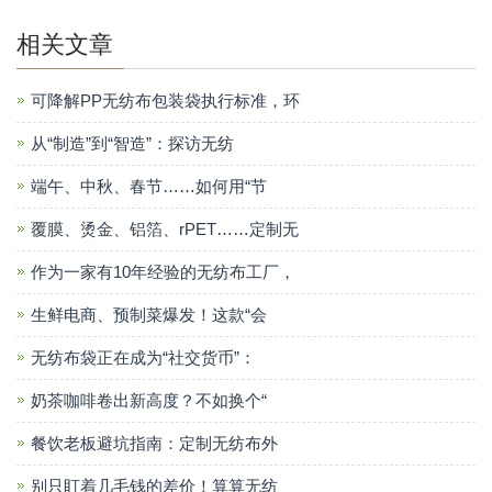
相关文章
可降解PP无纺布包装袋执行标准，环
从“制造”到“智造”：探访无纺
端午、中秋、春节……如何用“节
覆膜、烫金、铝箔、rPET……定制无
作为一家有10年经验的无纺布工厂，
生鲜电商、预制菜爆发！这款“会
无纺布袋正在成为“社交货币”：
奶茶咖啡卷出新高度？不如换个“
餐饮老板避坑指南：定制无纺布外
别只盯着几毛钱的差价！算算无纺