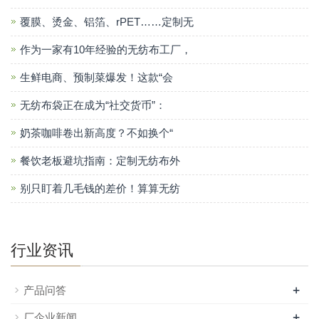
覆膜、烫金、铝箔、rPET……定制无
作为一家有10年经验的无纺布工厂，
生鲜电商、预制菜爆发！这款“会
无纺布袋正在成为“社交货币”：
奶茶咖啡卷出新高度？不如换个“
餐饮老板避坑指南：定制无纺布外
别只盯着几毛钱的差价！算算无纺
行业资讯
+
产品问答
+
厂企业新闻