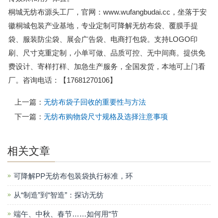
桐城无纺布源头工厂，官网：www.wufangbudai.cc，坐落于安
徽桐城包装产业基地，专业定制可降解无纺布袋、覆膜手提
袋、服装防尘袋、展会广告袋、电商打包袋。支持LOGO印
刷、尺寸克重定制，小单可做、品质可控、无中间商。提供免
费设计、寄样打样、加急生产服务，全国发货，本地可上门看
厂。咨询电话：【17681270106】
上一篇：
无纺布袋子回收的重要性与方法
下一篇：
无纺布购物袋尺寸规格及选择注意事项
相关文章
可降解PP无纺布包装袋执行标准，环
从“制造”到“智造”：探访无纺
端午、中秋、春节……如何用“节