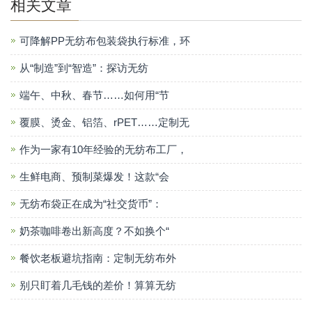
相关文章
可降解PP无纺布包装袋执行标准，环
从“制造”到“智造”：探访无纺
端午、中秋、春节……如何用“节
覆膜、烫金、铝箔、rPET……定制无
作为一家有10年经验的无纺布工厂，
生鲜电商、预制菜爆发！这款“会
无纺布袋正在成为“社交货币”：
奶茶咖啡卷出新高度？不如换个“
餐饮老板避坑指南：定制无纺布外
别只盯着几毛钱的差价！算算无纺