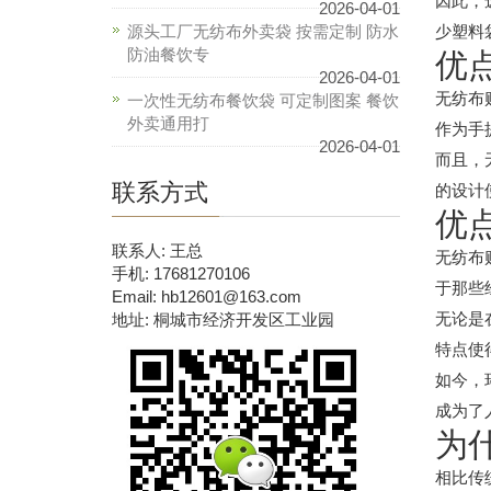
因此，
2026-04-01
源头工厂无纺布外卖袋 按需定制 防水
少塑料
防油餐饮专
优
2026-04-01
无纺布
一次性无纺布餐饮袋 可定制图案 餐饮
外卖通用打
作为手
2026-04-01
而且，
联系方式
的设计
优
联系人: 王总
无纺布
手机: 17681270106
于那些
Email: hb12601@163.com
无论是
地址: 桐城市经济开发区工业园
特点使
如今，
成为了
为
相比传