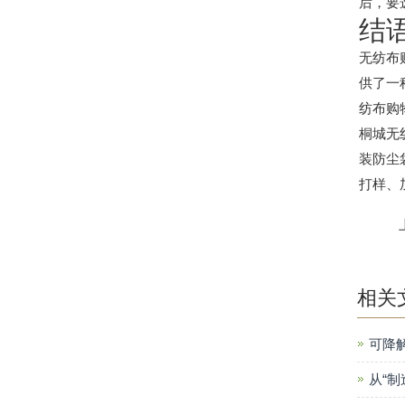
后，要
结
无纺布
供了一
纺布购
桐城无
装防尘
打样、
相关
可降
从“制