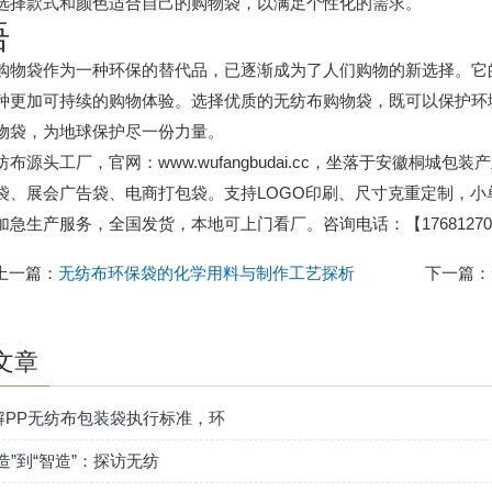
选择款式和颜色适合自己的购物袋，以满足个性化的需求。
语
购物袋作为一种环保的替代品，已逐渐成为了人们购物的新选择。它
种更加可持续的购物体验。选择优质的无纺布购物袋，既可以保护环
物袋，为地球保护尽一份力量。
纺布源头工厂，官网：www.wufangbudai.cc，坐落于安徽桐
袋、展会广告袋、电商打包袋。支持LOGO印刷、尺寸克重定制，
加急生产服务，全国发货，本地可上门看厂。咨询电话：【176812701
上一篇：
无纺布环保袋的化学用料与制作工艺探析
下一篇：
文章
解PP无纺布包装袋执行标准，环
造”到“智造”：探访无纺