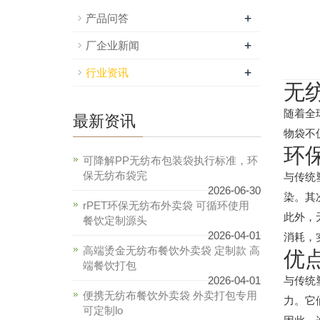
+
产品问答
+
厂企业新闻
+
行业资讯
无
随着全
最新资讯
物袋不
环
可降解PP无纺布包装袋执行标准，环
保无纺布袋完
与传统
2026-06-30
染。其
rPET环保无纺布外卖袋 可循环使用
此外，
餐饮定制源头
2026-04-01
消耗，
高端烫金无纺布餐饮外卖袋 定制款 高
优
端餐饮打包
2026-04-01
与传统
便携无纺布餐饮外卖袋 外卖打包专用
力。它
可定制lo