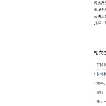
厨房用
桐城无
装防尘
打样、
相关
可降
从“制
端午
覆膜
作为