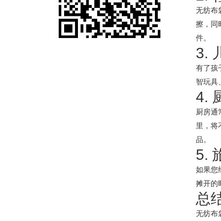
无纺布
擦，同
件。
3.
有了孩
智玩具
4.
厨房通
里，将
品。
5.
如果您
摊开的
总
无纺布