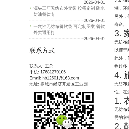
无纺布
2026-04-01
源头工厂无纺布外卖袋 按需定制 防水
潮，还
防油餐饮专
另外，
2026-04-01
寿命。
一次性无纺布餐饮袋 可定制图案 餐饮
3.
外卖通用打
2026-04-01
无纺布
联系方式
以便于
此外，
联系人: 王总
物过多
手机: 17681270106
4.
Email: hb12601@163.com
无纺布
地址: 桐城市经济开发区工业园
性。在
1.
无纺布
需的衣
2.