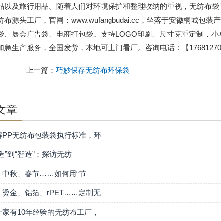
品以及旅行用品。随着人们对环境保护和整理收纳的重视，无纺布袋
纺布源头工厂，官网：www.wufangbudai.cc，坐落于安徽桐
袋、展会广告袋、电商打包袋。支持LOGO印刷、尺寸克重定制，
加急生产服务，全国发货，本地可上门看厂。咨询电话：【176812701
上一篇：
巧妙保存无纺布环保袋
文章
解PP无纺布包装袋执行标准，环
造”到“智造”：探访无纺
、中秋、春节……如何用“节
、烫金、铝箔、rPET……定制无
一家有10年经验的无纺布工厂，