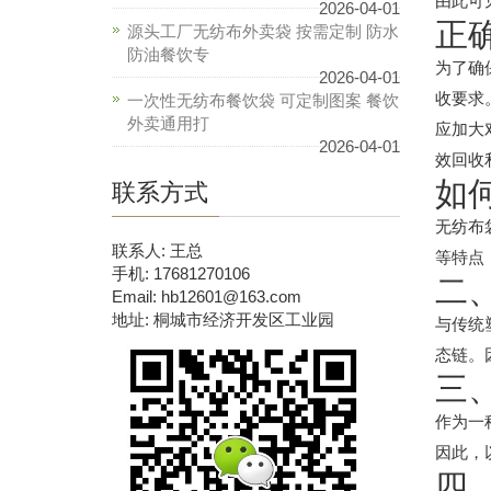
由此可
2026-04-01
正
源头工厂无纺布外卖袋 按需定制 防水
防油餐饮专
为了确
2026-04-01
收要求
一次性无纺布餐饮袋 可定制图案 餐饮
外卖通用打
应加大
2026-04-01
效回收
如
联系方式
无纺布
联系人: 王总
等特点
手机: 17681270106
二
Email: hb12601@163.com
地址: 桐城市经济开发区工业园
与传统
态链。
三
作为一
因此，
四