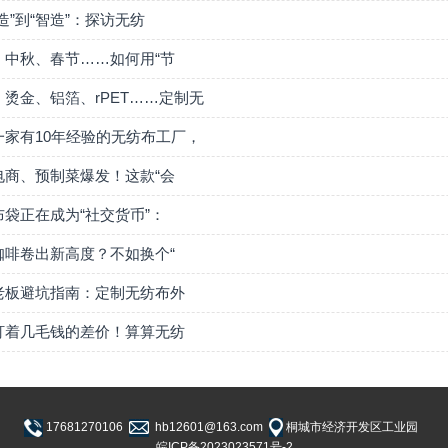
造”到“智造”：探访无纺
、中秋、春节……如何用“节
、烫金、铝箔、rPET……定制无
一家有10年经验的无纺布工厂，
电商、预制菜爆发！这款“会
布袋正在成为“社交货币”：
咖啡卷出新高度？不如换个“
老板避坑指南：定制无纺布外
盯着几毛钱的差价！算算无纺
17681270106
hb12601@163.com
桐城市经济开发区工业园
皖ICP备2023023571号-2