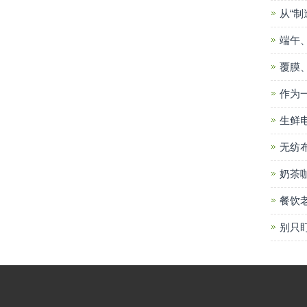
从“制
端午
覆膜
作为
生鲜
无纺
奶茶
餐饮
别只