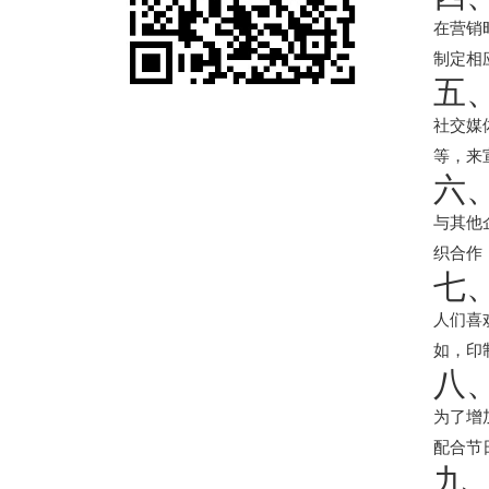
在营销
制定相
五
社交媒
等，来
六
与其他
织合作
七
人们喜
如，印
八
为了增
配合节
九