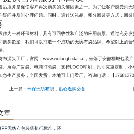
售后服务是促使客户再次购买的关键因素之一。为了让客户感受到无
户疑问并及时处理问题。同时，通过送礼品、积分回馈等方式，回馈
语
袋作为一种环保材料，具有可回收性和广泛的应用前景。通过充分发
和购买欲望，我们可以打造一个成功的无纺布袋品牌。希望以上的营
路。
纺布源头工厂，官网：www.wufangbudai.cc，坐落于安徽桐
袋、展会广告袋、电商打包袋。支持LOGO印刷、尺寸克重定制，
加急生产服务，全国发货，本地可上门看厂。咨询电话：【176812701
上一篇：
环保无纺布袋，贴心逛购必备
文章
解PP无纺布包装袋执行标准，环