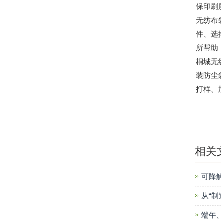
保印刷
无纺布
件、选
所帮助
桐城无
装防尘
打样、
相关
可降
从“制
端午