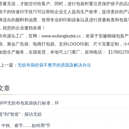
质量无误，才能交付给客户。同时，进行包装时要注意保护袋子的品
袋子的快速印字技巧可以帮助企业主人提高生产效率，提供更好的产
择适合的颜料和油墨、使用专业的印刷设备以及进行质量检查和包装
，祝您的企业蓬勃发展！
纺布源头工厂，官网：www.wufangbudai.cc，坐落于安徽桐
袋、展会广告袋、电商打包袋。支持LOGO印刷、尺寸克重定制，
加急生产服务，全国发货，本地可上门看厂。咨询电话：【176812701
上一篇：
无纺布袋折袋不整齐的原因及解决办法
文章
解PP无纺布包装袋执行标准，环
造”到“智造”：探访无纺
、中秋、春节……如何用“节