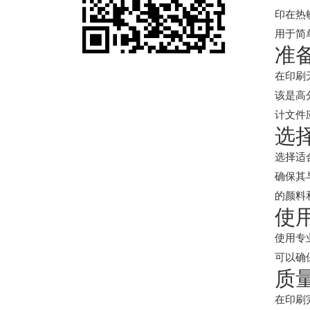
印在热
用于简
准
在印刷
该是高
计文件
选
选择适
确保其
的颜料
使
使用专
可以确
质
在印刷