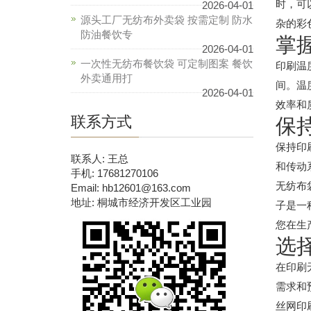
时，可
2026-04-01
源头工厂无纺布外卖袋 按需定制 防水
杂的彩
防油餐饮专
掌
2026-04-01
一次性无纺布餐饮袋 可定制图案 餐饮
印刷温
外卖通用打
间。温
2026-04-01
效率和
联系方式
保
保持印
联系人: 王总
和传动
手机: 17681270106
无纺布
Email: hb12601@163.com
地址: 桐城市经济开发区工业园
子是一
您在生
选
在印刷
需求和
丝网印