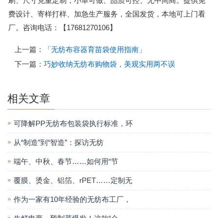
刷、尺寸克重定制，小单可做、品质可控、无中间商。提供免
费设计、寄样打样、加急生产服务，全国发货，本地可上门看
厂。咨询电话：【17681270106】
上一篇：
「无纺布容器育苗袋使用指南」
下一篇：
巧妙收纳无纺布购物袋，美观实用两不误
相关文章
可降解PP无纺布包装袋执行标准，环
从“制造”到“智造”：探访无纺
端午、中秋、春节……如何用“节
覆膜、烫金、铝箔、rPET……定制无
作为一家有10年经验的无纺布工厂，