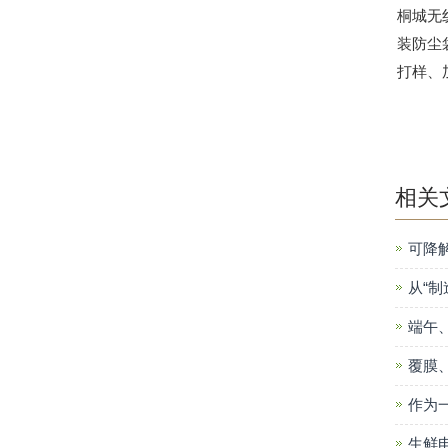
桐城无
装防尘
打样、
相关
可降
从“制
端午
覆膜
作为
生鲜