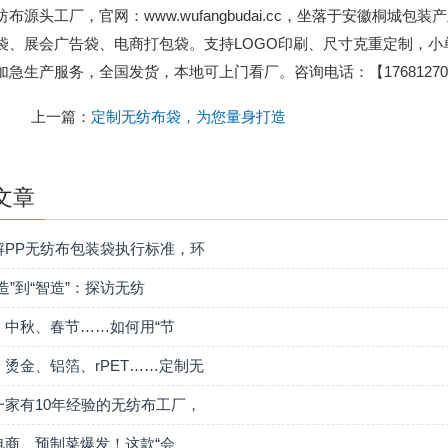
纺布源头工厂，官网：www.wufangbudai.cc，坐落于安徽桐
袋、展会广告袋、电商打包袋。支持LOGO印刷、尺寸克重定制，
加急生产服务，全国发货，本地可上门看厂。咨询电话：【176812701
上一篇：
定制无纺布袋，为您量身打造
文章
解PP无纺布包装袋执行标准，环
造”到“智造”：探访无纺
、中秋、春节……如何用“节
、烫金、铝箔、rPET……定制无
一家有10年经验的无纺布工厂，
电商、预制菜爆发！这款“会