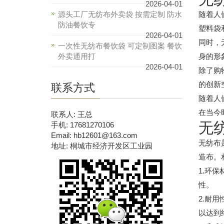
2026-04-01
源头工厂无纺布外卖袋 按需定制 防水
随着人
防油餐饮专
塑料袋
2026-04-01
同时，
一次性无纺布餐饮袋 可定制图案 餐饮
外卖通用打
身的形
2026-04-01
除了购
的创新
联系方式
随着人
在当今
联系人: 王总
无
手机: 17681270106
Email: hb12601@163.com
无纺布
地址: 桐城市经济开发区工业园
造布。
1.环
性。
2.耐
以达到