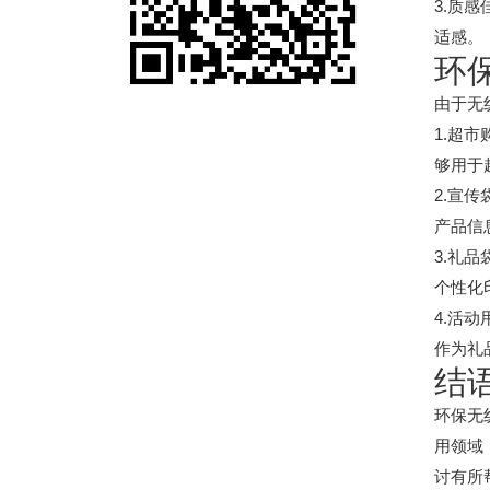
3.质
适感。
环
由于无
1.超
够用于
2.宣
产品信
3.礼
个性化
4.活
作为礼
结
环保无
用领域
讨有所