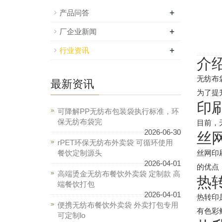
+
产品问答
+
厂企业新闻
+
行业资讯
介
无纺布
最新资讯
为了提
印
可降解PP无纺布包装袋执行标准，环
保无纺布袋完
目前，
2026-06-30
丝
rPET环保无纺布外卖袋 可循环使用
餐饮定制源头
丝网印
2026-04-01
的优点
高端烫金无纺布餐饮外卖袋 定制款 高
热
端餐饮打包
2026-04-01
热转印
便携无纺布餐饮外卖袋 外卖打包专用
有色彩
可定制lo