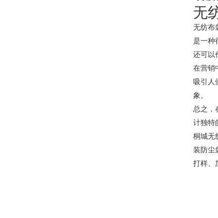
无
无纺布
是一种
还可以
在营销
吸引人
象。
总之，
计独特
桐城无
装防尘
打样、