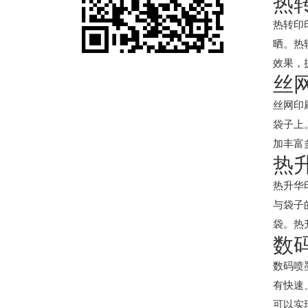
热
热转印
晒。热
效果，
丝
丝网印
袋子上
加丰富
热
热升华
与袋子
袋。热
数
数码喷
有快速
可以实