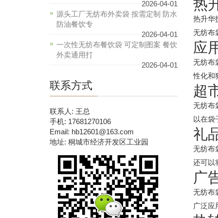
热
2026-04-01
源头工厂无纺布外卖袋 按需定制 防水
热升华
防油餐饮专
无纺布
2026-04-01
应
一次性无纺布餐饮袋 可定制图案 餐饮
外卖通用打
无纺布
2026-04-01
性化和
联系方式
超
无纺布
联系人: 王总
以在袋
手机: 17681270106
礼
Email: hb12601@163.com
地址: 桐城市经济开发区工业园
无纺布
还可以
广
无纺布
广泛应