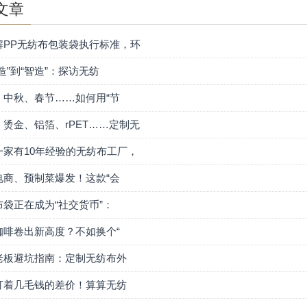
文章
解PP无纺布包装袋执行标准，环
造”到“智造”：探访无纺
、中秋、春节……如何用“节
、烫金、铝箔、rPET……定制无
一家有10年经验的无纺布工厂，
电商、预制菜爆发！这款“会
布袋正在成为“社交货币”：
咖啡卷出新高度？不如换个“
老板避坑指南：定制无纺布外
盯着几毛钱的差价！算算无纺