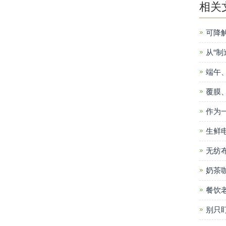
相关
可降
从“制
端午
覆膜
作为
生鲜
无纺
奶茶
餐饮
别只