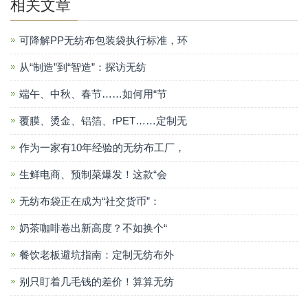
相关文章
可降解PP无纺布包装袋执行标准，环
从“制造”到“智造”：探访无纺
端午、中秋、春节……如何用“节
覆膜、烫金、铝箔、rPET……定制无
作为一家有10年经验的无纺布工厂，
生鲜电商、预制菜爆发！这款“会
无纺布袋正在成为“社交货币”：
奶茶咖啡卷出新高度？不如换个“
餐饮老板避坑指南：定制无纺布外
别只盯着几毛钱的差价！算算无纺