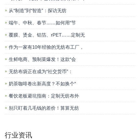
从“制造”到“智造”：探访无纺
端午、中秋、春节……如何用“节
覆膜、烫金、铝箔、rPET……定制无
作为一家有10年经验的无纺布工厂，
生鲜电商、预制菜爆发！这款“会
无纺布袋正在成为“社交货币”：
奶茶咖啡卷出新高度？不如换个“
餐饮老板避坑指南：定制无纺布外
别只盯着几毛钱的差价！算算无纺
行业资讯