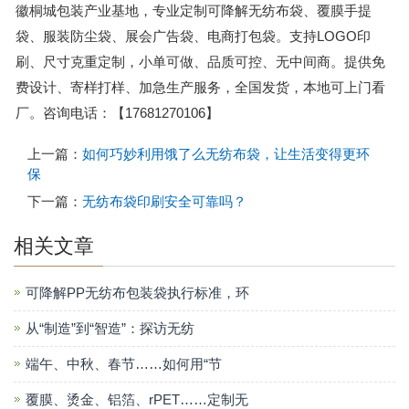
徽桐城包装产业基地，专业定制可降解无纺布袋、覆膜手提
袋、服装防尘袋、展会广告袋、电商打包袋。支持LOGO印
刷、尺寸克重定制，小单可做、品质可控、无中间商。提供免
费设计、寄样打样、加急生产服务，全国发货，本地可上门看
厂。咨询电话：【17681270106】
上一篇：
如何巧妙利用饿了么无纺布袋，让生活变得更环
保
下一篇：
无纺布袋印刷安全可靠吗？
相关文章
可降解PP无纺布包装袋执行标准，环
从“制造”到“智造”：探访无纺
端午、中秋、春节……如何用“节
覆膜、烫金、铝箔、rPET……定制无