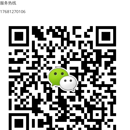
服务热线
17681270106