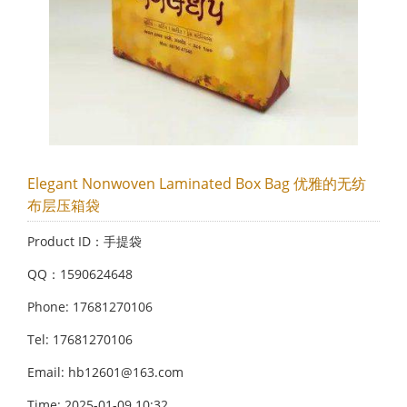
Elegant Nonwoven Laminated Box Bag 优雅的无纺
布层压箱袋
Product ID：手提袋
QQ：1590624648
Phone: 17681270106
Tel: 17681270106
Email: hb12601@163.com
Time: 2025-01-09 10:32