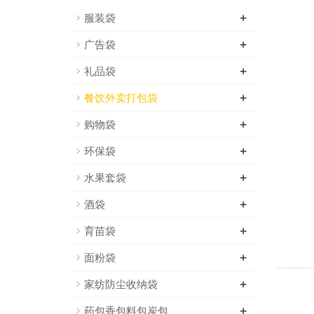
+
服装袋
+
广告袋
+
礼品袋
+
餐饮外卖打包袋
+
购物袋
+
环保袋
+
水果套袋
+
酒袋
+
育苗袋
+
面粉袋
+
家纺防尘收纳袋
+
药包香包料包炭包