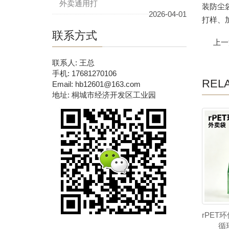
外卖通用打
装防尘
2026-04-01
打样、加
联系方式
上一
联系人: 王总
手机: 17681270106
REL
Email: hb12601@163.com
地址: 桐城市经济开发区工业园
rPET
循