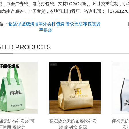
袋、展会广告袋、电商打包袋。支持LOGO印刷、尺寸克重定制，小
急生产服务，全国发货，本地可上门看厂。咨询电话：【176812701
篇：
铝箔保温烧烤撸串外卖打包袋 餐饮无纺布包装袋
手提袋
ATED PRODUCTS
环保无纺布外卖袋 可
高端烫金无纺布餐饮外卖
便携无纺
环使用 餐饮定
袋 定制款 高端
卖