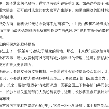
袋子通常颜色鲜艳，通常含有铅和镉等重金属。如果这些袋子用来
重大损害，还可能对儿童的智力发育产生影响。如果由回收的旧材料
影响健康。
方面，塑料袋和无纺布袋都不是“环保”的：主要由聚氯乙烯组成的塑
;而主要由聚丙烯制成的无纺布购物袋在自然环境中也具有缓慢的降
响。
的环保意识亟待提高
去了，“限塑令”仍然处于尴尬的境地。那么，未来我们应该如何继续
表示，通过收费制可以尽可能减少塑料袋的管理，这可以潜移默化
统方面投入更多精力。
示，要建立长效监管机制。一是通过社会宣传提高公众意识，让人
意识，不要以利益为驱动危害社会;第三，各级政府部门应形成合力，
商家。总之，要使“限塑令”有效而深远，需要全国上下和各部门共同
长沙市相关监管部门人员纷纷表示，近期，长沙将重点开展针对“
纺布袋
袋的主要材料是聚丙烯(PP)，它是一种化学纤维，属于塑料制品