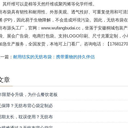
。其纤维可以是棉等天然纤维或聚丙烯等化学纤维。
袋具有韧性和耐用性、外形美观、透气性好、可重复使用和可清洗
烯 (PP)，因此易于生物降解，不会造成环境污染。因此，无纺布袋在
纺布源头工厂，官网：www.wufangbudai.cc，坐落于安徽桐
袋、展会广告袋、电商打包袋。支持LOGO印刷、尺寸克重定制，
加急生产服务，全国发货，本地可上门看厂。咨询电话：【176812701
上一篇：
耐用结实的无纺布袋：携带重物的持久伴侣
文章
6年限塑令升级，为什么餐饮老板
无保障？无纺布背心袋定制必
周期太长，耽误使用？无纺布
合规难通过？无纺布背心袋定