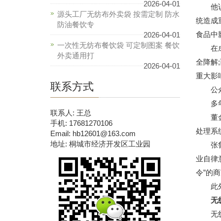
2026-04-01
他说，
源头工厂无纺布外卖袋 按需定制 防水
统造成
防油餐饮专
食品中
2026-04-01
一次性无纺布餐饮袋 可定制图案 餐饮
在成分
外卖通用打
全降解
2026-04-01
重大影
联系方式
公众
多年过
联系人: 王总
董金石
手机: 17681270106
处理系
Email: hb12601@163.com
地址: 桐城市经济开发区工业园
张鲁表
业自律
令”的
此外，
无
无纺布