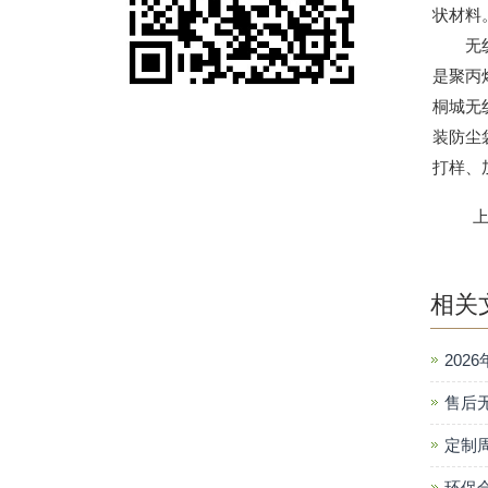
状材料
无纺布
是聚丙
桐城无
装防尘
打样、
相关
202
售后
定制
环保