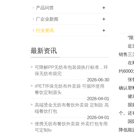
+
产品问答
+
厂企业新闻
+
行业资讯
“限塑
近日，
最新资讯
销售三
在顺发
可降解PP无纺布包装袋执行标准，环
约60
保无纺布袋完
张鲁表
2026-06-30
rPET环保无纺布外卖袋 可循环使用
确认塑
餐饮定制源头
健康
2026-04-01
据媒体
高端烫金无纺布餐饮外卖袋 定制款 高
端餐饮打包
个。还
2026-04-01
国际食
便携无纺布餐饮外卖袋 外卖打包专用
降低能
可定制lo