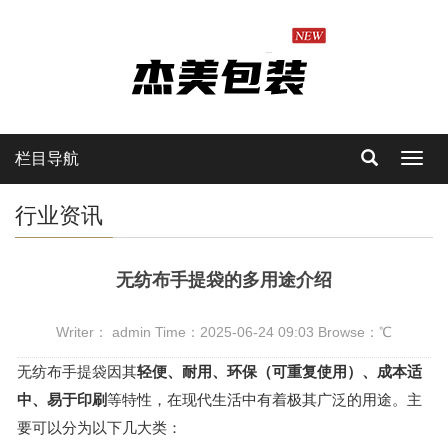
栏目导航
Toggl
navig
行业资讯
无纺布手提袋的多用途介绍
Writer： admin Time：2025-06-24 09:03 Browse：
℃
无纺布手提袋
因其
轻便、耐用、环保（可重复使用）、成本适
中、易于印刷
等特性，在现代生活中有着极其广泛的用途。主
要可以分为以下几大类：