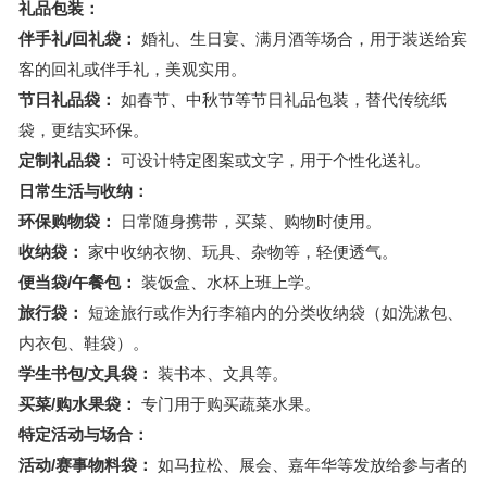
礼品包装：
伴手礼/回礼袋：
婚礼、生日宴、满月酒等场合，用于装送给宾
客的回礼或伴手礼，美观实用。
节日礼品袋：
如春节、中秋节等节日礼品包装，替代传统纸
袋，更结实环保。
定制礼品袋：
可设计特定图案或文字，用于个性化送礼。
日常生活与收纳：
环保购物袋：
日常随身携带，买菜、购物时使用。
收纳袋：
家中收纳衣物、玩具、杂物等，轻便透气。
便当袋/午餐包：
装饭盒、水杯上班上学。
旅行袋：
短途旅行或作为行李箱内的分类收纳袋（如洗漱包、
内衣包、鞋袋）。
学生书包/文具袋：
装书本、文具等。
买菜/购水果袋：
专门用于购买蔬菜水果。
特定活动与场合：
活动/赛事物料袋：
如马拉松、展会、嘉年华等发放给参与者的