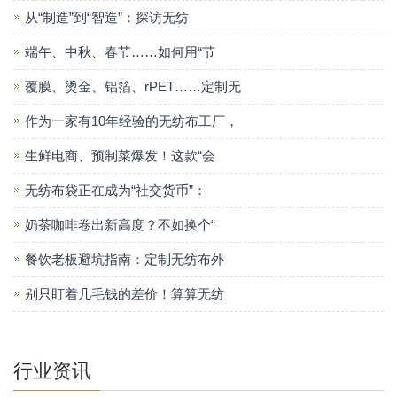
从“制造”到“智造”：探访无纺
端午、中秋、春节……如何用“节
覆膜、烫金、铝箔、rPET……定制无
作为一家有10年经验的无纺布工厂，
生鲜电商、预制菜爆发！这款“会
无纺布袋正在成为“社交货币”：
奶茶咖啡卷出新高度？不如换个“
餐饮老板避坑指南：定制无纺布外
别只盯着几毛钱的差价！算算无纺
行业资讯