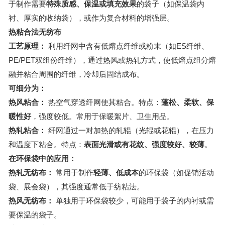
于制作需要
特殊质感、保温或填充效果
的袋子（如保温袋内
衬、厚实的收纳袋），或作为复合材料的增强层。
热粘合法无纺布
工艺原理：
利用纤网中含有低熔点纤维或粉末（如ES纤维、
PE/PET双组份纤维），通过热风或热轧方式，使低熔点组分熔
融并粘合周围的纤维，冷却后固结成布。
可细分为：
热风粘合：
热空气穿透纤网使其粘合。特点：
蓬松、柔软、保
暖性好
，强度较低。常用于保暖絮片、卫生用品。
热轧粘合：
纤网通过一对加热的轧辊（光辊或花辊），在压力
和温度下粘合。特点：
表面光滑或有花纹、强度较好、较薄
。
在环保袋中的应用：
热轧无纺布：
常用于制作
轻薄、低成本
的环保袋（如促销活动
袋、展会袋），其强度通常低于纺粘法。
热风无纺布：
单独用于环保袋较少，可能用于袋子的内衬或需
要保温的袋子。