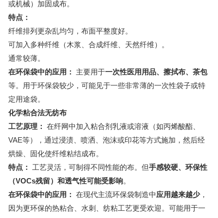
或机械）加固成布。
特点：
纤维排列更杂乱均匀，布面平整度好。
可加入多种纤维（木浆、合成纤维、天然纤维）。
通常较薄。
在环保袋中的应用：
主要用于
一次性医用用品、擦拭布、茶包
等。用于环保袋较少，可能见于一些非常薄的一次性袋子或特
定用途袋。
化学粘合法无纺布
工艺原理：
在纤网中加入粘合剂乳液或溶液（如丙烯酸酯、
VAE等），通过浸渍、喷洒、泡沫或印花等方式施加，然后经
烘燥、固化使纤维粘结成布。
特点：
工艺灵活，可制得不同性能的布。但
手感较硬、环保性
（VOCs残留）和透气性可能受影响
。
在环保袋中的应用：
在现代主流环保袋制造中
应用越来越少
，
因为更环保的热粘合、水刺、纺粘工艺更受欢迎。可能用于一