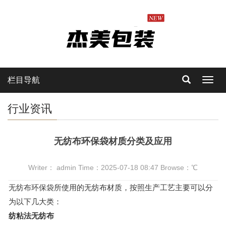
栏目导航
Toggl
navig
行业资讯
无纺布环保袋材质分类及应用
Writer： admin Time：2025-07-18 08:47 Browse：
℃
无纺布环保袋
所使用的无纺布材质，按照生产工艺主要可以分
为以下几大类：
纺粘法无纺布