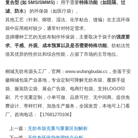
复合型 (如 SMS/SMMS)：
用于需要
特殊功能（如阻隔、过
滤、防水）
的环保袋（如医疗袋）。
其他工艺（针刺、熔喷、湿法、化学粘合、缝编）在主流环保
袋中应用相对较少，通常针对特定需求。
选择哪种工艺的无纺布制作环保袋，主要取决于袋子的
强度要
求、手感、外观、成本预算以及是否需要特殊功能
。纺粘法凭
借其优异的性价比和综合性能，占据了市场的主导地位。
桐城无纺布源头工厂，官网：www.wufangbudai.cc，坐落于安
徽桐城包装产业基地，专业定制可降解无纺布袋、覆膜手提
袋、服装防尘袋、展会广告袋、电商打包袋。支持LOGO印
刷、尺寸克重定制，小单可做、品质可控、无中间商。提供免
费设计、寄样打样、加急生产服务，全国发货，本地可上门看
厂。咨询电话：【17681270106】
上一篇：
无纺布袋克重与重量区别解析
下一篇：
无纺布环保袋使用特点分析