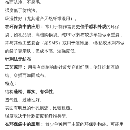
布面洁净、不起毛。
强度低于纺粘法。
吸湿性好（尤其适合天然纤维混用）。
在环保袋中的应用：
常用于制作需要
更佳手感和外观
的环保
袋，如礼品袋、高档购物袋。纯PP水刺布较少单独做承重袋，
常与其他工艺复合（如SMS）或用于装饰层。棉/粘胶水刺布做
的袋子更亲肤，但成本高、湿强度低。
针刺法无纺布
工艺原理：
用带有倒刺的刺针反复穿刺纤网，使纤维相互缠
结、穿插而加固成布。
特点：
结构
蓬松、厚实、有弹性
。
透气性、过滤性好。
表面有明显的针孔痕迹，比较粗糙。
强度取决于针刺密度和纤维类型。
在环保袋中的应用：
较少单独用于主流的环保购物袋。可能用