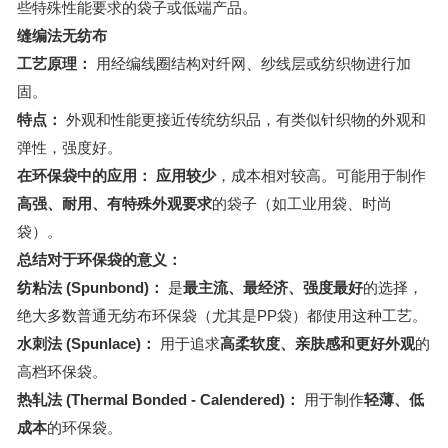
些特殊性能要求的袋子或低端产品。
缝编法无纺布
工艺原理：
用经编线圈结构对纤网、纱线层或纺织物进行加
固。
特点：
外观和性能更接近传统纺织品，有类似针织物的外观和
弹性，强度好。
在环保袋中的应用：
应用较少
，成本相对较高。可能用于制作
高强、耐用、有特殊外观要求
的袋子（如工业用袋、时尚
袋）。
总结对于环保袋的意义：
纺粘法 (Spunbond)：
是
最主流、最经济、强度最好
的选择，
绝大多数普通无纺布环保袋（尤其是PP袋）都使用这种工艺。
水刺法 (Spunlace)：
用于追求
高柔软度、亲肤感和更好外观
的
高档环保袋。
热轧法 (Thermal Bonded - Calendered)：
用于制作
轻薄、低
成本
的环保袋。