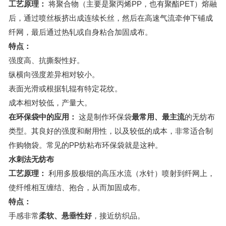
工艺原理：
将聚合物（主要是聚丙烯PP，也有聚酯PET）熔融
后，通过喷丝板挤出成连续长丝，然后在高速气流牵伸下铺成
纤网，最后通过热轧或自身粘合加固成布。
特点：
强度高、抗撕裂性好。
纵横向强度差异相对较小。
表面光滑或根据轧辊有特定花纹。
成本相对较低，产量大。
在环保袋中的应用：
这是制作环保袋
最常用、最主流
的无纺布
类型。其良好的强度和耐用性，以及较低的成本，非常适合制
作购物袋。常见的PP纺粘布环保袋就是这种。
水刺法无纺布
工艺原理：
利用多股极细的高压水流（水针）喷射到纤网上，
使纤维相互缠结、抱合，从而加固成布。
特点：
手感非常
柔软、悬垂性好
，接近纺织品。