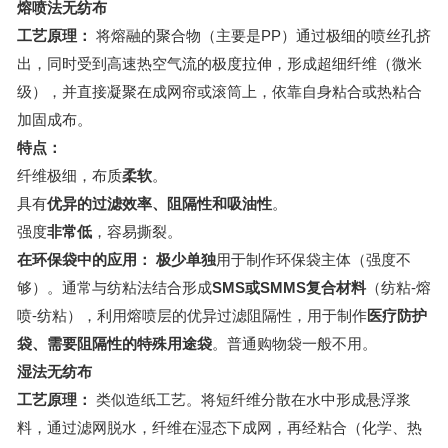
熔喷法无纺布
工艺原理：
将熔融的聚合物（主要是PP）通过极细的喷丝孔挤
出，同时受到高速热空气流的极度拉伸，形成超细纤维（微米
级），并直接凝聚在成网帘或滚筒上，依靠自身粘合或热粘合
加固成布。
特点：
纤维极细，布质
柔软
。
具有
优异的过滤效率、阻隔性和吸油性
。
强度
非常低
，容易撕裂。
在环保袋中的应用：
极少单独
用于制作环保袋主体（强度不
够）。通常与纺粘法结合形成
SMS或SMMS复合材料
（纺粘-熔
喷-纺粘），利用熔喷层的优异过滤阻隔性，用于制作
医疗防护
袋、需要阻隔性的特殊用途袋
。普通购物袋一般不用。
湿法无纺布
工艺原理：
类似造纸工艺。将短纤维分散在水中形成悬浮浆
料，通过滤网脱水，纤维在湿态下成网，再经粘合（化学、热