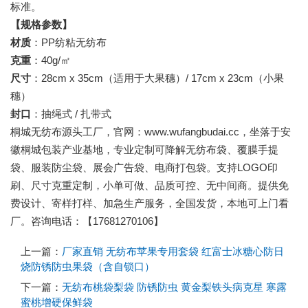
标准。
【规格参数】
材质
：PP纺粘无纺布
克重
：40g/㎡
尺寸
：28cm x 35cm（适用于大果穗）/ 17cm x 23cm（小果
穗）
封口
：抽绳式 / 扎带式
桐城无纺布源头工厂，官网：www.wufangbudai.cc，坐落于安
徽桐城包装产业基地，专业定制可降解无纺布袋、覆膜手提
袋、服装防尘袋、展会广告袋、电商打包袋。支持LOGO印
刷、尺寸克重定制，小单可做、品质可控、无中间商。提供免
费设计、寄样打样、加急生产服务，全国发货，本地可上门看
厂。咨询电话：【17681270106】
上一篇：
厂家直销 无纺布苹果专用套袋 红富士冰糖心防日
烧防锈防虫果袋（含自锁口）
下一篇：
无纺布桃袋梨袋 防锈防虫 黄金梨铁头病克星 寒露
蜜桃增硬保鲜袋