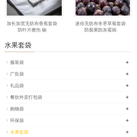
加长加宽无纺布香蕉套袋
迷你无纺布冬枣草莓套袋
防叶片擦伤 杨
防裂果防灰霉病
水果套袋
+
服装袋
+
广告袋
+
礼品袋
+
餐饮外卖打包袋
+
购物袋
+
环保袋
+
水果套袋