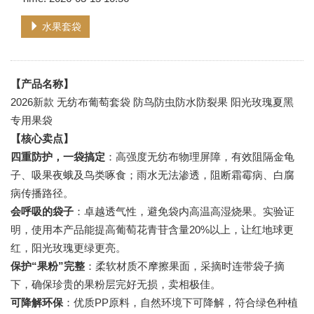
水果套袋
【产品名称】
2026新款 无纺布葡萄套袋 防鸟防虫防水防裂果 阳光玫瑰夏黑
专用果袋
【核心卖点】
四重防护，一袋搞定
：高强度无纺布物理屏障，有效阻隔金龟
子、吸果夜蛾及鸟类啄食；雨水无法渗透，阻断霜霉病、白腐
病传播路径。
会呼吸的袋子
：卓越透气性，避免袋内高温高湿烧果。实验证
明，使用本产品能提高葡萄花青苷含量20%以上，让红地球更
红，阳光玫瑰更绿更亮。
保护“果粉”完整
：柔软材质不摩擦果面，采摘时连带袋子摘
下，确保珍贵的果粉层完好无损，卖相极佳。
可降解环保
：优质PP原料，自然环境下可降解，符合绿色种植