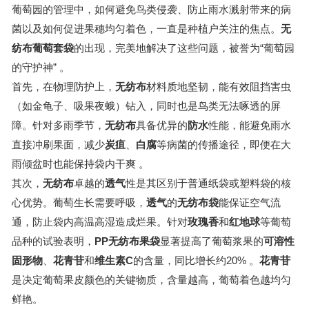
葡萄园的管理中，如何避免鸟类侵袭、防止雨水溅射带来的病
菌以及如何促进果穗均匀着色，一直是种植户关注的焦点。
无
纺布葡萄套袋
的出现，完美地解决了这些问题，被誉为“葡萄园
的守护神”
。
首先，在物理防护上，
无纺布
材料质地坚韧，能有效阻挡害虫
（如金龟子、吸果夜蛾）钻入，同时也是鸟类无法啄透的屏
障。针对多雨季节，
无纺布
具备优异的
防水
性能，能避免雨水
直接冲刷果面，减少
炭疽
、
白腐
等病菌的传播途径，即便在大
雨倾盆时也能保持袋内干爽
。
其次，
无纺布
卓越的
透气
性是其区别于普通纸袋或塑料袋的核
心优势。葡萄生长需要呼吸，
透气
的
无纺布袋
能保证空气流
通，防止袋内高温高湿造成烂果。针对
玫瑰香
和
红地球
等葡萄
品种的试验表明，
PP无纺布果袋
显著提高了葡萄浆果的
可溶性
固形物
、
花青苷
和
维生素C
的含量，同比增长约20%
。
花青苷
是决定葡萄果皮颜色的关键物质，含量越高，葡萄着色越均匀
鲜艳。