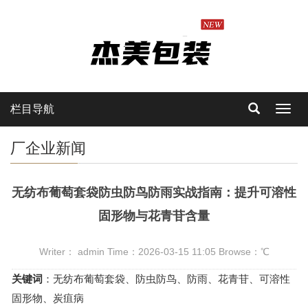
栏目导航
Toggl
navig
厂企业新闻
无纺布葡萄套袋防虫防鸟防雨实战指南：提升可溶性
固形物与花青苷含量
Writer： admin Time：2026-03-15 11:05 Browse：
℃
关键词
：无纺布葡萄套袋、防虫防鸟、防雨、花青苷、可溶性
固形物、炭疽病