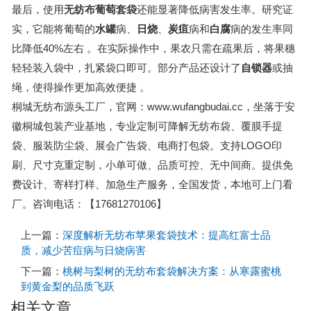
最后，使用
无纺布葡萄套袋
还能显著降低病害发生率。研究证
实，它能将葡萄的
水罐
病、
日烧
、
炭疽
病和
白腐
病的发生率同
比降低40%左右
。在实际操作中，果农只需在疏果后，将果穗
轻轻装入袋中，扎紧袋口即可。部分产品还设计了
自锁器
或抽
绳，使得操作更加高效便捷
。
桐城无纺布源头工厂，官网：www.wufangbudai.cc，坐落于安
徽桐城包装产业基地，专业定制可降解无纺布袋、覆膜手提
袋、服装防尘袋、展会广告袋、电商打包袋。支持LOGO印
刷、尺寸克重定制，小单可做、品质可控、无中间商。提供免
费设计、寄样打样、加急生产服务，全国发货，本地可上门看
厂。咨询电话：【17681270106】
上一篇：
深度解析无纺布苹果套袋技术：提高红富士品
质，减少苦痘病与日烧病害
下一篇：
桃树与梨树的无纺布套袋解决方案：从寒露蜜桃
到黄金梨的品质飞跃
相关文章