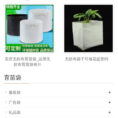
安庆无纺布育苗袋_运用无
无纺布袋子可做花盆垫吗
纺布育苗袋有什
育苗袋
+
服装袋
+
广告袋
+
礼品袋