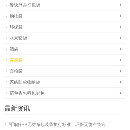
+
餐饮外卖打包袋
+
购物袋
+
环保袋
+
水果套袋
+
酒袋
+
育苗袋
+
面粉袋
+
家纺防尘收纳袋
+
药包香包料包炭包
最新资讯
可降解PP无纺布包装袋执行标准，环保无纺布袋完