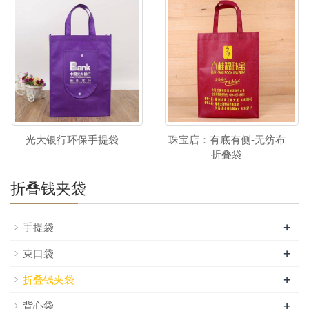
光大银行环保手提袋
珠宝店：有底有侧-无纺布
折叠袋
折叠钱夹袋
+
手提袋
+
束口袋
+
折叠钱夹袋
+
背心袋