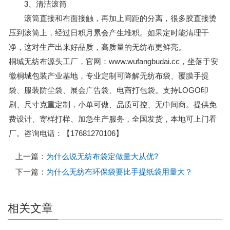
3、清洁滚筒
滚筒直接和布面接触，再加上间距的分离，很多胶直接烫
压到滚筒上，经过日积月累会产生堆积。如果定时能清理干
净，这对生产出来好品质，高质量的无纺布更鲜亮。
桐城无纺布源头工厂，官网：www.wufangbudai.cc，坐落于安
徽桐城包装产业基地，专业定制可降解无纺布袋、覆膜手提
袋、服装防尘袋、展会广告袋、电商打包袋。支持LOGO印
刷、尺寸克重定制，小单可做、品质可控、无中间商。提供免
费设计、寄样打样、加急生产服务，全国发货，本地可上门看
厂。咨询电话：【17681270106】
上一篇：
为什么说无纺布袋定做量大从优?
下一篇：
为什么无纺布环保袋要比手提纸袋用量大？
相关文章