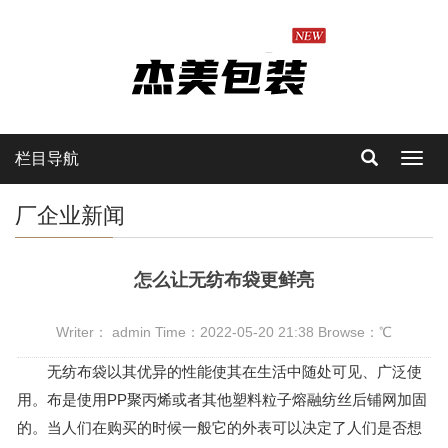
栏目导航
Toggl
navig
厂企业新闻
怎么让无纺布袋更鲜亮
Writer： admin Time：2022-05-20 21:38 Browse：
℃
无纺布袋以其优异的性能使其在生活中随处可见、广泛使
用。布是使用PP聚丙烯或者其他塑料粒子熔融纺丝后铺网加固
的。当人们在购买的时候一般它的外表可以决定了人们是否想