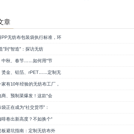
文章
解PP无纺布包装袋执行标准，环
造”到“智造”：探访无纺
、中秋、春节……如何用“节
、烫金、铝箔、rPET……定制无
一家有10年经验的无纺布工厂，
电商、预制菜爆发！这款“会
布袋正在成为“社交货币”：
咖啡卷出新高度？不如换个“
老板避坑指南：定制无纺布外