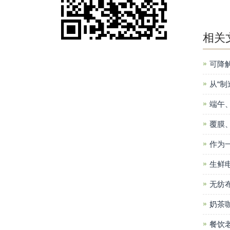
相关
可降
从“制
端午
覆膜
作为
生鲜
无纺
奶茶
餐饮